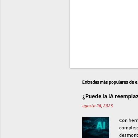
s
Entradas más populares de e
¿Puede la IA reempla
agosto 28, 2025
Con herr
complejo
desmonta