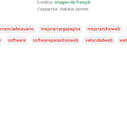
Creditos :
Imagen de freepik
Copywrite : Natalia Jaimes
rienciadeusuario
mejorarcargapagina
mejorarsitioweb
O
software
softwareparasitiosweb
velocidadweb
we