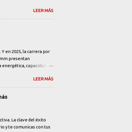
 reemplazo: ¿una reacción
LEER MÁS
tiva ha generado una ola de
ejor que tú" o "los
ociales y foros técnicos.
puede generar código. Puede
cribir código no es lo mismo
. Y en 2025, la carrera por
lcomm presentan
a energética, capacidad
e roba los titulares, el
LEER MÁS
nuevo chip Blackwell B200
rabajo de IA generativa a
. Hopper (su generación
más
 más de 10 trillones de
dando su rol como el
quitecturas modulares con
tiva. La clave del éxito
rio y te comunicas con tus