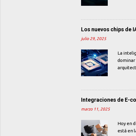
mostramo
exagerada
entusias
programa
Los nuevos chips de 
Pero, ¿qu
julio 29, 2025
ayudar a 
que desar
La inteli
dominar 
arquitec
edge y, s
verdader
de NVIDI
gran esca
Integraciones de E-c
anterior
marzo 11, 2025
parámetr
motor de
Hoy en dí
me...
está en l