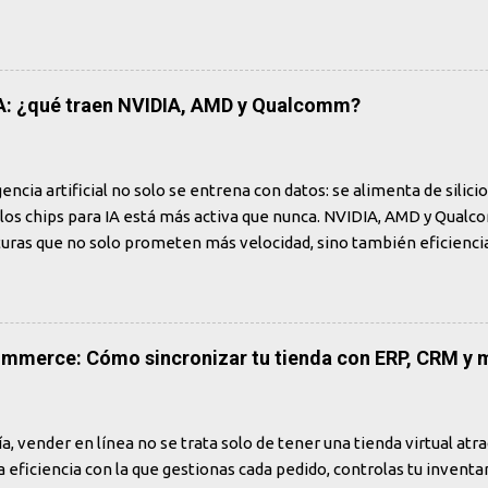
s por qué los humanos siguen siendo indispensables. El miedo al
? En los últimos años, el auge de la inteligencia artificial genera
mo… y también de ansiedad. Frases como "la IA ya escribe código m
dores desaparecerán en 5 años" se han vuelto comunes en redes s
IA: ¿qué traen NVIDIA, AMD y Qualcomm?
é tan cierto es todo esto? La realidad es más matizada. Sí, la IA 
depurar, explicar funciones y acelerar tareas repetitivas. Pero es
rollar software. ¿Qué puede hacer la...
gencia artificial no solo se entrena con datos: se alimenta de silicio
los chips para IA está más activa que nunca. NVIDIA, AMD y Qua
turas que no solo prometen más velocidad, sino también eficienci
obre todo, soberanía tecnológica. Mientras el software generativo s
o cambio estructural sucede en el hardware. NVIDIA Blackwell El 
A es la joya de la corona. Diseñado especialmente para cargas de t
la, su arquitectura logra: Duplicar el rendimiento FP8 y Tensor vs
ommerce: Cómo sincronizar tu tienda con ERP, CRM y 
) Mejorar en un 30% la eficiencia energética Habilitar modelos con
os NVIDIA sigue enfocada en el centro de datos y la nube, consoli
trás de las grandes LLMs. Pero también está empujando hacia ar
a, vender en línea no se trata solo de tener una tienda virtual atrac
a eficiencia con la que gestionas cada pedido, controlas tu inventa