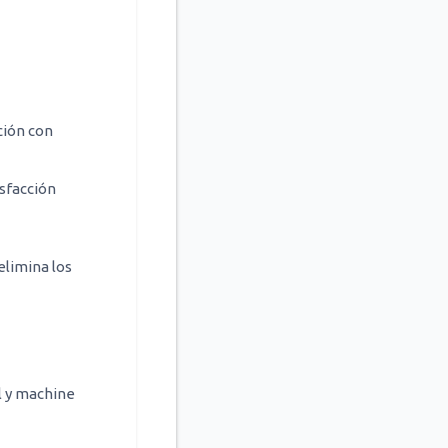
ción con
isfacción
elimina los
l y machine