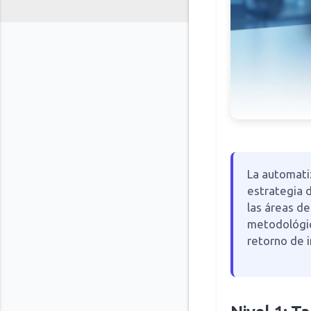
La automati
estrategia d
las áreas d
metodológic
retorno de i