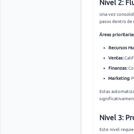
Nivel 2: F
Una vez consolid
pasos dentro de
Áreas prioritaria
Recursos H
Ventas:
Cali
Finanzas:
Con
Marketing:
P
Estas automatiz
significativament
Nivel 3: P
Este nivel requie