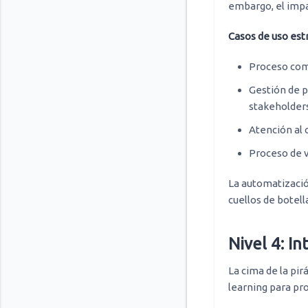
embargo, el impa
Casos de uso est
Proceso comp
Gestión de p
stakeholder
Atención al c
Proceso de v
La automatizació
cuellos de botel
Nivel 4: I
La cima de la pi
learning para pro