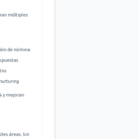
cran múltiples
tión de nómina
ropuestas
tos
nurturing
% y mejoran
les áreas. Sin