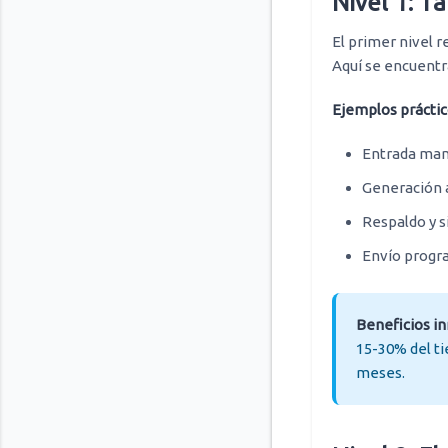
Nivel 1: T
El primer nivel r
Aquí se encuentr
Ejemplos práctic
Entrada manu
Generación 
Respaldo y s
Envío progra
Beneficios i
15-30% del ti
meses.