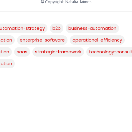
© Copyright:
Natalia Jaimes
utomation-strategy
b2b
business-automation
mation
enterprise-software
operational-efficiency
tion
saas
strategic-framework
technology-consult
zation