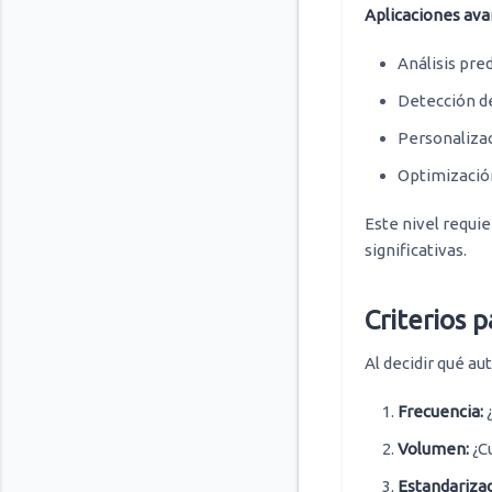
Aplicaciones ava
Análisis pre
Detección de
Personalizac
Optimización
Este nivel requi
significativas.
Criterios 
Al decidir qué au
Frecuencia:
¿
Volumen:
¿Cu
Estandarizac