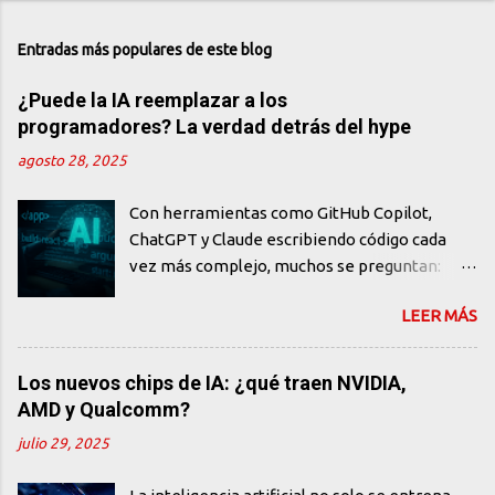
Entradas más populares de este blog
¿Puede la IA reemplazar a los
programadores? La verdad detrás del hype
agosto 28, 2025
Con herramientas como GitHub Copilot,
ChatGPT y Claude escribiendo código cada
vez más complejo, muchos se preguntan:
¿están los programadores en peligro de
LEER MÁS
extinción? En este artículo, desmontamos el
mito, analizamos el verdadero impacto de la
IA en el desarrollo de software y te
Los nuevos chips de IA: ¿qué traen NVIDIA,
mostramos por qué los humanos siguen
AMD y Qualcomm?
siendo indispensables. El miedo al
julio 29, 2025
reemplazo: ¿una reacción exagerada? En los
últimos años, el auge de la inteligencia