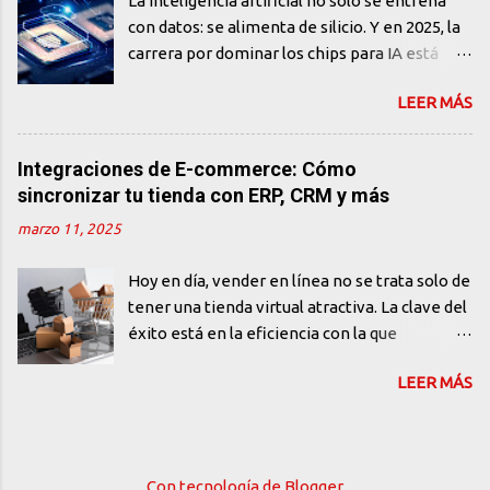
La inteligencia artificial no solo se entrena
artificial generativa ha generado una ola de
con datos: se alimenta de silicio. Y en 2025, la
entusiasmo… y también de ansiedad. Frases
carrera por dominar los chips para IA está
como "la IA ya escribe código mejor que tú" o
más activa que nunca. NVIDIA, AMD y
"los programadores desaparecerán en 5
LEER MÁS
Qualcomm presentan arquitecturas que no
años" se han vuelto comunes en redes
solo prometen más velocidad, sino también
sociales y foros técnicos. Pero, ¿qué tan cierto
eficiencia energética, capacidad edge y, sobre
Integraciones de E-commerce: Cómo
es todo esto? La realidad es más matizada. Sí,
todo, soberanía tecnológica. Mientras el
sincronizar tu tienda con ERP, CRM y más
la IA puede generar código. Puede ayudar a
software generativo se roba los titulares, el
depurar, explicar funciones y acelerar tareas
marzo 11, 2025
verdadero cambio estructural sucede en el
repetitivas. Pero escribir código no es lo
hardware. NVIDIA Blackwell El nuevo chip
mismo que desarrollar software. ¿Qué puede
Hoy en día, vender en línea no se trata solo de
Blackwell B200 de NVIDIA es la joya de la
hacer la...
tener una tienda virtual atractiva. La clave del
corona. Diseñado especialmente para cargas
éxito está en la eficiencia con la que
de trabajo de IA generativa a gran escala, su
gestionas cada pedido, controlas tu inventario
arquitectura logra: Duplicar el rendimiento
LEER MÁS
y te comunicas con tus clientes. Aquí es donde
FP8 y Tensor vs. Hopper (su generación
las integraciones de e-commerce juegan un
anterior) Mejorar en un 30% la eficiencia
papel fundamental. Imagina recibir cientos de
energética Habilitar modelos con más de 10
pedidos al día y tener que registrar
trillones de parámetros NVIDIA sigue
Con tecnología de Blogger