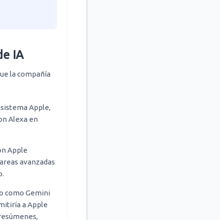
de IA
 que la compañía
osistema Apple,
on Alexa en
on Apple
 tareas avanzadas
o.
do como Gemini
itiría a Apple
r resúmenes,