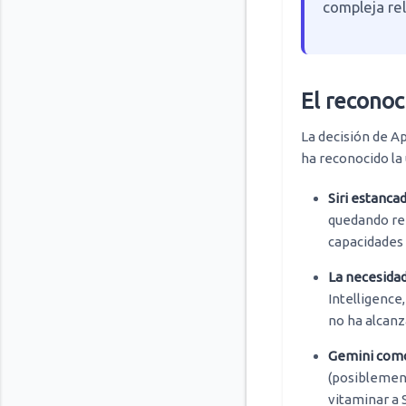
compleja rel
El reconoc
La decisión de Ap
ha reconocido la 
Siri estancad
quedando re
capacidades 
La necesidad
Intelligence
no ha alcanz
Gemini como
(posiblement
vitaminar a 