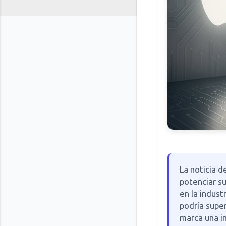
La noticia 
potenciar s
en la indust
podría super
marca una inv