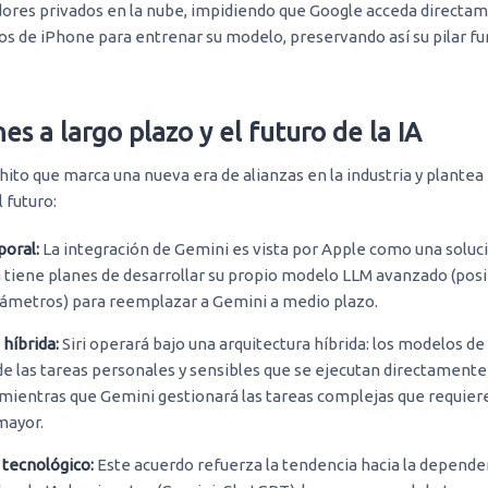
dores privados en la nube, impidiendo que Google acceda directam
ios de iPhone para entrenar su modelo, preservando así su pilar 
es a largo plazo y el futuro de la IA
hito que marca una nueva era de alianzas en la industria y plante
l futuro:
poral:
La integración de Gemini es vista por Apple como una soluci
 tiene planes de desarrollar su propio modelo LLM avanzado (po
rámetros) para reemplazar a Gemini a medio plazo.
 híbrida:
Siri operará bajo una arquitectura híbrida: los modelos de
e las tareas personales y sensibles que se ejecutan directamente 
 mientras que Gemini gestionará las tareas complejas que requier
mayor.
tecnológico:
Este acuerdo refuerza la tendencia hacia la depende