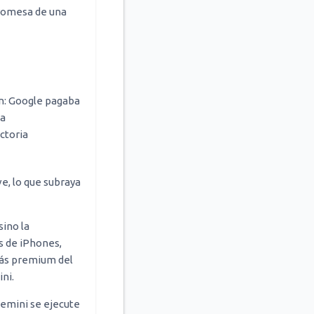
promesa de una
ón: Google pagaba
da
ctoria
e, lo que subraya
sino la
es de iPhones,
más premium del
ni.
Gemini se ejecute