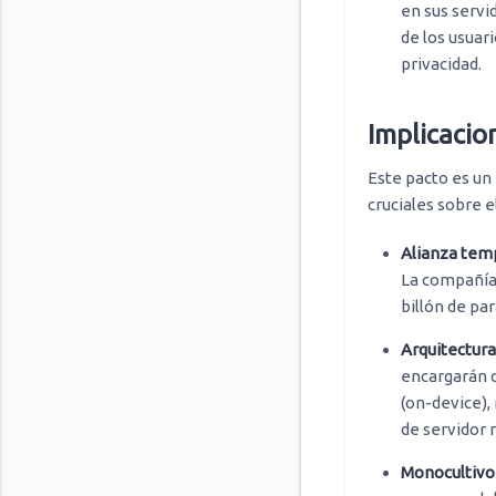
en sus servi
de los usuar
privacidad.
Implicacion
Este pacto es un 
cruciales sobre e
Alianza tem
La compañía
billón de pa
Arquitectura
encargarán d
(on-device),
de servidor 
Monocultivo 