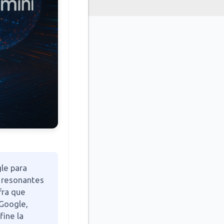
le para
s resonantes
fra que
 Google,
fine la