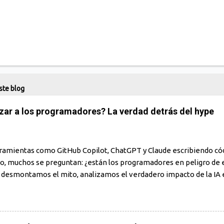
ste blog
zar a los programadores? La verdad detrás del hype
ramientas como GitHub Copilot, ChatGPT y Claude escribiendo có
o, muchos se preguntan: ¿están los programadores en peligro de 
, desmontamos el mito, analizamos el verdadero impacto de la IA e
e y te mostramos por qué los humanos siguen siendo indispensable
o: ¿una reacción exagerada? En los últimos años, el auge de la inte
iva ha generado una ola de entusiasmo… y también de ansiedad. F
 código mejor que tú" o "los programadores desaparecerán en 5 añ