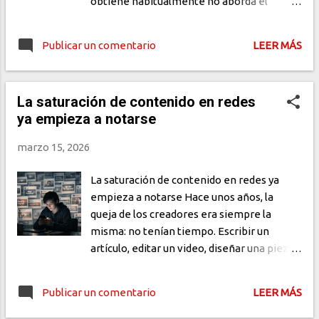
obtiene habitualmente no aborda el
estado real del sistema, sino que se centra
en la auditoría: se menciona la certificación
Publicar un comentario
LEER MÁS
obtenida, el cumplimiento normativo
alcanzado o la ausencia de hallazgos
críticos en el reporte externo. Aunque
La saturación de contenido en redes
estas afirmaciones son válidas desde una
ya empieza a notarse
perspectiva administrativa, ninguna
contesta la pregunta original sobre la
marzo 15, 2026
seguridad operativa. Cuando la seguridad se
evalúa a partir de auditorías Existe una
La saturación de contenido en redes ya
confusión generalizada que asume que el
empieza a notarse Hace unos años, la
c...
queja de los creadores era siempre la
misma: no tenían tiempo. Escribir un
artículo, editar un video, diseñar una pieza
para redes, programar la publicación. Todo
eso tomaba horas que muchos no tenían.
Publicar un comentario
LEER MÁS
Hoy esa queja prácticamente desapareció.
El motivo es bastante claro: las