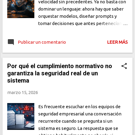
velocidad sin precedentes. Ya no basta con
mantener documentación técnica. Estos
dominar un lenguaje: ahora hay que saber
sistemas pueden...
orquestar modelos, diseñar prompts y
tomar decisiones que antes pertenecían al
compilador. Hace apenas una década, el
trabajo de un desarrollador de software
Publicar un comentario
LEER MÁS
podía resumirse en una sola imagen:
manos sobre el teclado, líneas de código
emergiendo en la pantalla, errores de
Por qué el cumplimiento normativo no
compilación que resolver a las 2 de la
garantiza la seguridad real de un
madrugada. Era un oficio de precisión
sistema
artesanal, donde cada carácter importaba y
el dominio del lenguaje era sinónimo de
marzo 15, 2026
maestría. Ese mundo no ha desaparecido,
pero ha cambiado de forma irreversible.
Es frecuente escuchar en los equipos de
Hoy, los desarrolladores más productivos
seguridad empresarial una conversación
no son necesariamente quienes escriben
recurrente cuando se pregunta si un
más código: son quienes mejor saben no
sistema es seguro. La respuesta que se
escribirlo . En cambio, delegan, sup...