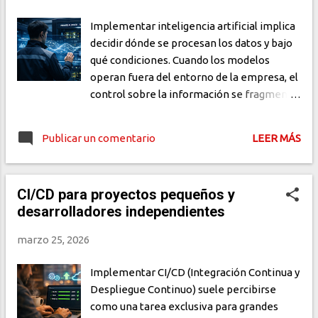
Implementar inteligencia artificial implica
decidir dónde se procesan los datos y bajo
qué condiciones. Cuando los modelos
operan fuera del entorno de la empresa, el
control sobre la información se fragmenta.
La nube privada permite mantener ese
control sin sacrificar capacidad técnica. Qué
Publicar un comentario
LEER MÁS
implica la soberanía de datos La soberanía
de datos se define por control efectivo
sobre tres dimensiones clave: ubicación,
CI/CD para proyectos pequeños y
procesamiento y acceso. En sistemas de IA,
desarrolladores independientes
estas dimensiones también aplican al
comportamiento del modelo y al ciclo
marzo 25, 2026
completo de la información. Ubicación
Definir en qué infraestructura residen los
Implementar CI/CD (Integración Continua y
datos y bajo qué jurisdicción operan. ...
Despliegue Continuo) suele percibirse
como una tarea exclusiva para grandes