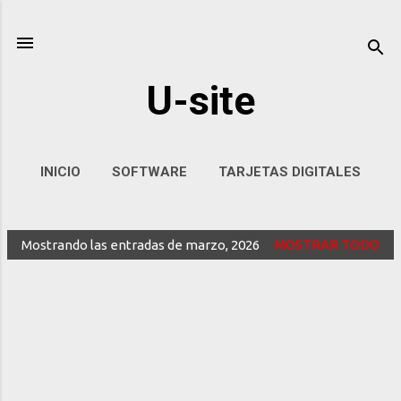
Ir al contenido principal
U-site
INICIO
SOFTWARE
TARJETAS DIGITALES
AUTOMATIZACIÓN
MÁS…
IA
Mostrando las entradas de marzo, 2026
MOSTRAR TODO
E
n
t
r
a
d
a