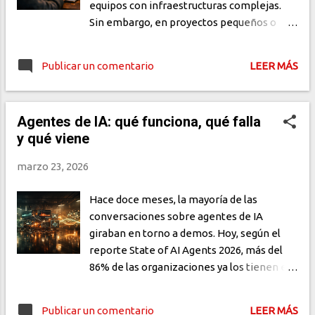
equipos con infraestructuras complejas.
Sin embargo, en proyectos pequeños o
unipersonales, estas prácticas son incluso
más vitales: actúan como un "colaborador
Publicar un comentario
LEER MÁS
invisible" que revisa el código y despliega
los cambios, permitiéndote enfocarte en
programar y no en configurar servidores.
Agentes de IA: qué funciona, qué falla
Transición del modelo manual al
y qué viene
declarativo La automatización basada en
eventos define la eficiencia en entornos
marzo 23, 2026
de desarrollo individuales. El objetivo
consiste en establecer que cada cambio en
Hace doce meses, la mayoría de las
la rama principal dispar...
conversaciones sobre agentes de IA
giraban en torno a demos. Hoy, según el
reporte State of AI Agents 2026, más del
86% de las organizaciones ya los tienen en
producción. Los sistemas multi-agente —
donde varios agentes coordinan tareas
Publicar un comentario
LEER MÁS