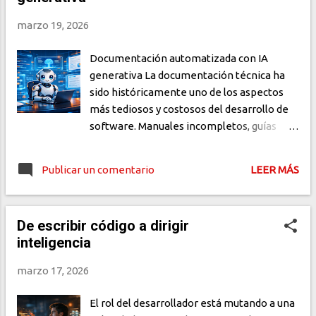
diferencia fundamental respecto a
marzo 19, 2026
arquitecturas tradicionales está en cuándo
se genera el HTML: en JAMstack, ese
Documentación automatizada con IA
proceso ocurre durante el build, no en el
generativa La documentación técnica ha
momento de cada solicitud. El resultado —
sido históricamente uno de los aspectos
archivos estáticos listos para servir — se
más tediosos y costosos del desarrollo de
distribuye a través de una CDN. Cuando
software. Manuales incompletos, guías
alguien accede al s...
desactualizadas y APIs mal documentadas
generan frustración tanto en equipos de
Publicar un comentario
LEER MÁS
ingeniería como en usuarios finales. Hoy, la
IA generativa está cambiando este
panorama al ofrecer herramientas
De escribir código a dirigir
capaces de redactar, actualizar y mantener
inteligencia
documentación de manera automática,
precisa y escalable. ¿Qué es la
marzo 17, 2026
documentación automatizada con IA
generativa? Se trata del uso de modelos de
El rol del desarrollador está mutando a una
lenguaje avanzados (LLM) para crear y