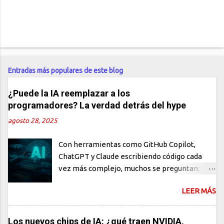
Entradas más populares de este blog
¿Puede la IA reemplazar a los
programadores? La verdad detrás del hype
agosto 28, 2025
Con herramientas como GitHub Copilot,
ChatGPT y Claude escribiendo código cada
vez más complejo, muchos se preguntan:
¿están los programadores en peligro de
LEER MÁS
extinción? En este artículo, desmontamos el
mito, analizamos el verdadero impacto de la
IA en el desarrollo de software y te
Los nuevos chips de IA: ¿qué traen NVIDIA,