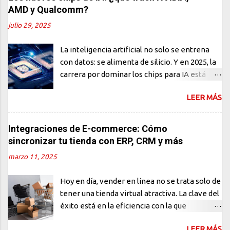
mostramos por qué los humanos siguen
AMD y Qualcomm?
siendo indispensables. El miedo al
julio 29, 2025
reemplazo: ¿una reacción exagerada? En los
últimos años, el auge de la inteligencia
La inteligencia artificial no solo se entrena
artificial generativa ha generado una ola de
con datos: se alimenta de silicio. Y en 2025, la
entusiasmo… y también de ansiedad. Frases
carrera por dominar los chips para IA está
como "la IA ya escribe código mejor que tú" o
más activa que nunca. NVIDIA, AMD y
"los programadores desaparecerán en 5
LEER MÁS
Qualcomm presentan arquitecturas que no
años" se han vuelto comunes en redes
solo prometen más velocidad, sino también
sociales y foros técnicos. Pero, ¿qué tan cierto
eficiencia energética, capacidad edge y, sobre
Integraciones de E-commerce: Cómo
es todo esto? La realidad es más matizada. Sí,
todo, soberanía tecnológica. Mientras el
sincronizar tu tienda con ERP, CRM y más
la IA puede generar código. Puede ayudar a
software generativo se roba los titulares, el
depurar, explicar funciones y acelerar tareas
marzo 11, 2025
verdadero cambio estructural sucede en el
repetitivas. Pero escribir código no es lo
hardware. NVIDIA Blackwell El nuevo chip
mismo que desarrollar software. ¿Qué puede
Hoy en día, vender en línea no se trata solo de
Blackwell B200 de NVIDIA es la joya de la
hacer la...
tener una tienda virtual atractiva. La clave del
corona. Diseñado especialmente para cargas
éxito está en la eficiencia con la que
de trabajo de IA generativa a gran escala, su
gestionas cada pedido, controlas tu inventario
arquitectura logra: Duplicar el rendimiento
LEER MÁS