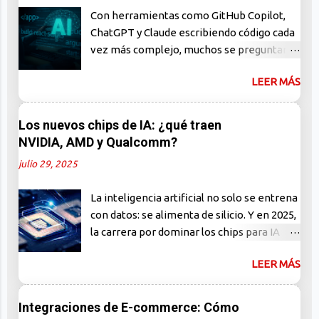
Con herramientas como GitHub Copilot,
ChatGPT y Claude escribiendo código cada
vez más complejo, muchos se preguntan:
¿están los programadores en peligro de
LEER MÁS
extinción? En este artículo, desmontamos
el mito, analizamos el verdadero impacto
de la IA en el desarrollo de software y te
Los nuevos chips de IA: ¿qué traen
mostramos por qué los humanos siguen
NVIDIA, AMD y Qualcomm?
siendo indispensables. El miedo al
julio 29, 2025
reemplazo: ¿una reacción exagerada? En
los últimos años, el auge de la inteligencia
La inteligencia artificial no solo se entrena
artificial generativa ha generado una ola
con datos: se alimenta de silicio. Y en 2025,
de entusiasmo… y también de ansiedad.
la carrera por dominar los chips para IA
Frases como "la IA ya escribe código mejor
está más activa que nunca. NVIDIA, AMD y
que tú" o "los programadores
LEER MÁS
Qualcomm presentan arquitecturas que no
desaparecerán en 5 años" se han vuelto
solo prometen más velocidad, sino
comunes en redes sociales y foros
también eficiencia energética, capacidad
Integraciones de E-commerce: Cómo
técnicos. Pero, ¿qué tan cierto es todo
edge y, sobre todo, soberanía tecnológica.