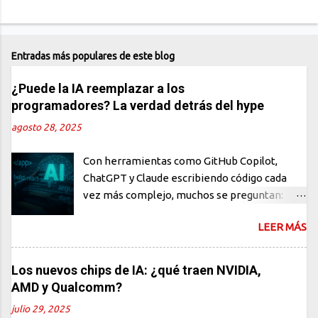
Entradas más populares de este blog
¿Puede la IA reemplazar a los
programadores? La verdad detrás del hype
agosto 28, 2025
Con herramientas como GitHub Copilot,
ChatGPT y Claude escribiendo código cada
vez más complejo, muchos se preguntan:
¿están los programadores en peligro de
LEER MÁS
extinción? En este artículo, desmontamos el
mito, analizamos el verdadero impacto de la
IA en el desarrollo de software y te
Los nuevos chips de IA: ¿qué traen NVIDIA,
mostramos por qué los humanos siguen
AMD y Qualcomm?
siendo indispensables. El miedo al
julio 29, 2025
reemplazo: ¿una reacción exagerada? En los