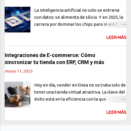
últimos años, el auge de la inteligencia
La inteligencia artificial no solo se entrena
artificial generativa ha generado una ola de
con datos: se alimenta de silicio. Y en 2025, la
entusiasmo… y también de ansiedad. Frases
carrera por dominar los chips para IA está
como "la IA ya escribe código mejor que tú" o
más activa que nunca. NVIDIA, AMD y
"los programadores desaparecerán en 5
LEER MÁS
Qualcomm presentan arquitecturas que no
años" se han vuelto comunes en redes
solo prometen más velocidad, sino también
sociales y foros técnicos. Pero, ¿qué tan cierto
eficiencia energética, capacidad edge y, sobre
Integraciones de E-commerce: Cómo
es todo esto? La realidad es más matizada. Sí,
todo, soberanía tecnológica. Mientras el
sincronizar tu tienda con ERP, CRM y más
la IA puede generar código. Puede ayudar a
software generativo se roba los titulares, el
depurar, explicar funciones y acelerar tareas
marzo 11, 2025
verdadero cambio estructural sucede en el
repetitivas. Pero escribir código no es lo
hardware. NVIDIA Blackwell El nuevo chip
mismo que desarrollar software. ¿Qué puede
Hoy en día, vender en línea no se trata solo de
Blackwell B200 de NVIDIA es la joya de la
hacer la...
tener una tienda virtual atractiva. La clave del
corona. Diseñado especialmente para cargas
éxito está en la eficiencia con la que
de trabajo de IA generativa a gran escala, su
gestionas cada pedido, controlas tu inventario
arquitectura logra: Duplicar el rendimiento
LEER MÁS
y te comunicas con tus clientes. Aquí es donde
FP8 y Tensor vs. Hopper (su generación
las integraciones de e-commerce juegan un
anterior) Mejorar en un 30% la eficiencia
papel fundamental. Imagina recibir cientos de
energética Habilitar modelos con más de 10