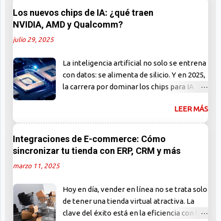
de la IA en el desarrollo de software y te
Los nuevos chips de IA: ¿qué traen
mostramos por qué los humanos siguen
NVIDIA, AMD y Qualcomm?
siendo indispensables. El miedo al
julio 29, 2025
reemplazo: ¿una reacción exagerada? En
los últimos años, el auge de la inteligencia
La inteligencia artificial no solo se entrena
artificial generativa ha generado una ola
con datos: se alimenta de silicio. Y en 2025,
de entusiasmo… y también de ansiedad.
la carrera por dominar los chips para IA
Frases como "la IA ya escribe código mejor
está más activa que nunca. NVIDIA, AMD y
que tú" o "los programadores
LEER MÁS
Qualcomm presentan arquitecturas que no
desaparecerán en 5 años" se han vuelto
solo prometen más velocidad, sino
comunes en redes sociales y foros
también eficiencia energética, capacidad
Integraciones de E-commerce: Cómo
técnicos. Pero, ¿qué tan cierto es todo
edge y, sobre todo, soberanía tecnológica.
sincronizar tu tienda con ERP, CRM y más
esto? La realidad es más matizada. Sí, la IA
Mientras el software generativo se roba
puede generar código. Puede ayudar a
marzo 11, 2025
los titulares, el verdadero cambio
depurar, explicar funciones y acelerar
estructural sucede en el hardware. NVIDIA
tareas repetitivas. Pero escribir código no
Hoy en día, vender en línea no se trata solo
Blackwell El nuevo chip Blackwell B200 de
es lo mismo que desarrollar software. ¿Qué
de tener una tienda virtual atractiva. La
NVIDIA es la joya de la corona. Diseñado
puede hacer la...
clave del éxito está en la eficiencia con la
especialmente para cargas de trabajo de