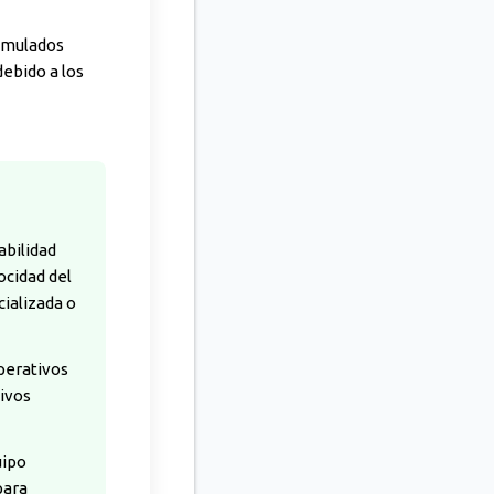
cumulados
debido a los
abilidad
ocidad del
cializada o
perativos
ivos
uipo
para