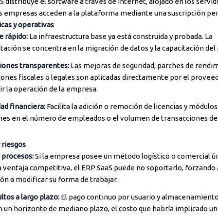
 distribuye el software a través de internet, alojado en los servid
s empresas acceden a la plataforma mediante una suscripción per
icas y operativas
e rápido:
La infraestructura base ya está construida y probada. La
ción se concentra en la migración de datos y la capacitación del 
iones transparentes:
Las mejoras de seguridad, parches de rendi
iones fiscales o legales son aplicadas directamente por el proveed
r la operación de la empresa.
dad financiera:
Facilita la adición o remoción de licencias y módulos
ones en el número de empleados o el volumen de transacciones de
 riesgos
 procesos:
Si la empresa posee un método logístico o comercial ún
 ventaja competitiva, el ERP SaaS puede no soportarlo, forzando 
ón a modificar su forma de trabajar.
ltos a largo plazo:
El pago continuo por usuario y almacenamient
n un horizonte de mediano plazo, el costo que habría implicado un