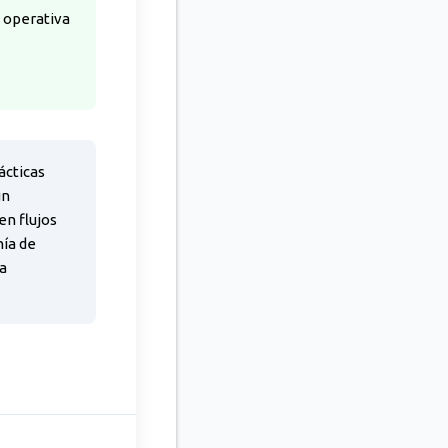
a operativa
ácticas
un
en flujos
nía de
sa