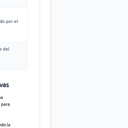
do por el
e del
ivas
na
 para
ndo la