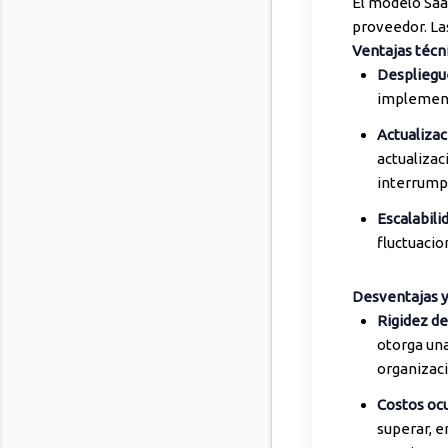
El modelo SaaS
proveedor. La
Ventajas técn
Despliegu
implementa
Actualizac
actualizac
interrumpi
Escalabili
fluctuaci
Desventajas y
Rigidez de
otorga una
organizaci
Costos ocu
superar, e