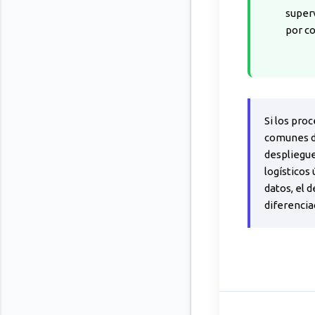
superv
por co
Si los pro
comunes de
despliegue
logísticos
datos, el 
diferencia