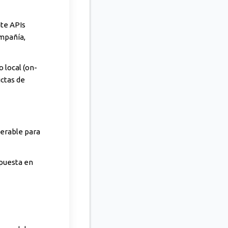
nte APIs
ompañía,
 local (on-
ctas de
erable para
 puesta en