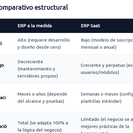
comparativo estructural
ERP a la medida
ERP SaaS
Alto (requiere desarrollo
Bajo (modelo de suscripc
l
y diseño desde cero)
mensual o anual)
Decreciente
go
Creciente y perpetuo (es
(mantenimiento y
usuarios/módulos)
servidores propios)
Meses o años (depende
Semanas o meses (config
aci
del alcance y pruebas)
plantillas estándar)
Limitado (el negocio se a
Total (se adapta 100% a
ació
mejores prácticas de la
la lógica del negocio)