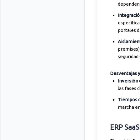
dependenci
Integració
específic
portales d
Aislamient
premises) 
seguridad 
Desventajas y
Inversión 
las fases 
Tiempos d
marcha en 
ERP SaaS: