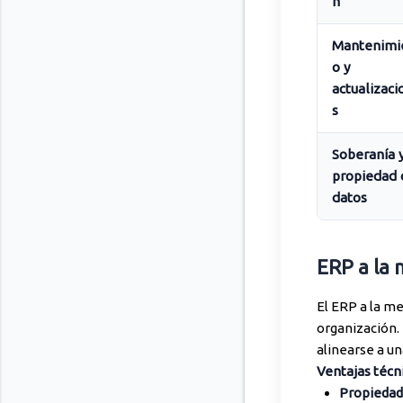
n
Mantenimi
o y
actualizaci
s
Soberanía 
propiedad 
datos
ERP a la 
El ERP a la me
organización.
alinearse a u
Ventajas técn
Propiedad 