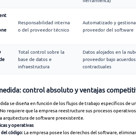
herramienta)
ent
Responsabilidad interna
Automatizado y gestiona
one
o del proveedor técnico
proveedor del software
y
Total control sobre la
Datos alojados en la nub
de
base de datos e
proveedor bajo acuerdos
infraestructura
contractuales
medida: control absoluto y ventajas competit
dida se diseña en función de los flujos de trabajo específicos de u
 No requiere que la empresa reestructure sus procesos operativos
na arquitectura de software preexistente.
icas y operativas
del código:
La empresa posee los derechos del software, elimina