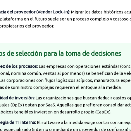
ia del proveedor (Vendor Lock-in):
Migrar los datos históricos a
 plataforma en el futuro suele ser un proceso complejo y costoso 
propietarios del proveedor.
ios de selección para la toma de decisiones
ez de los procesos:
Las empresas con operaciones estándar (cont
ional, nómina común, ventas al por menor) se benefician de la vel
Las corporaciones con flujos logísticos atípicos, manufactura espe
as de suministro complejas requieren el enfoque a la medida.
dad de inversión:
Las organizaciones que buscan deducir gastos o
les (OpEx) optan por SaaS. Aquellas que prefieren consolidar act
ógicos tangibles invierten en desarrollo propio (CapEx).
egia de TI interna:
El software a la medida exige contar con un eq
co especializado (interno o mediante un proveedor de confianza) 