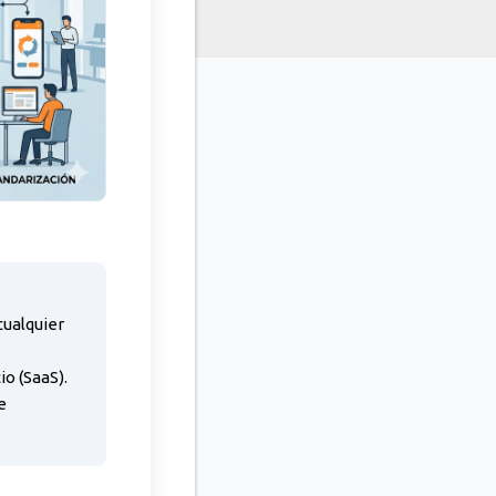
cualquier
o (SaaS).
e