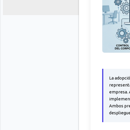
La adopció
representa
empresa. 
implementa
Ambos pres
despliegue