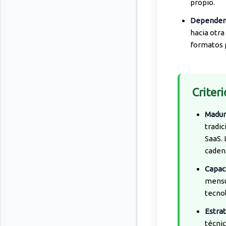
propio.
Dependenc
hacia otra
formatos 
Criter
Madur
tradic
SaaS. 
caden
Capaci
mensua
tecnol
Estrat
técni