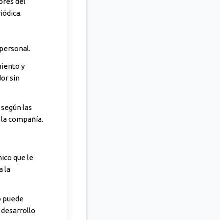
ores del
iódica.
personal.
miento y
or sin
 según las
 la compañía.
ico que le
a la
o puede
 desarrollo