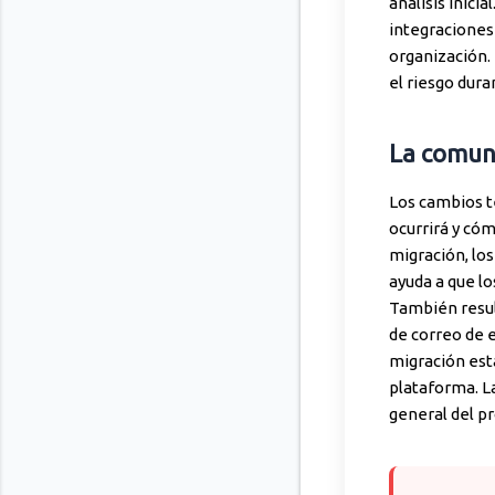
análisis inici
integraciones 
organización.
el riesgo dura
La comuni
Los cambios t
ocurrirá y cóm
migración, los
ayuda a que lo
También result
de correo de 
migración est
plataforma. L
general del p