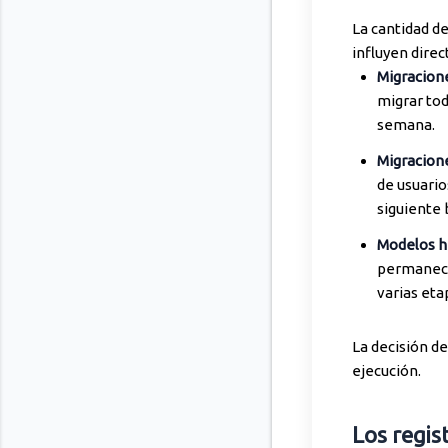
La cantidad de
influyen dire
Migracion
migrar to
semana.
Migracione
de usuario
siguiente 
Modelos hí
permanece
varias eta
La decisión de
ejecución.
Los regis