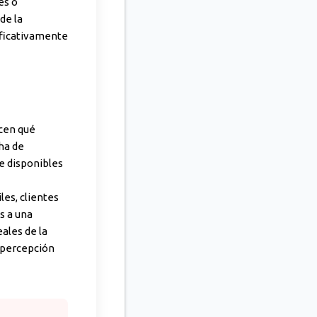
es o
de la
ificativamente
cen qué
cha de
te disponibles
les, clientes
s a una
ales de la
a percepción