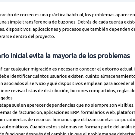
ración de correo es una práctica habitual, los problemas aparece
na simple transferencia de buzones. Detrás de cada cuenta exis
es, dispositivos, aplicaciones y procesos que también dependen del
rarse dentro del proyecto.
rio inicial evita la mayoría de los problemas
ficar cualquier migración es necesario conocer el entorno actual. 
debe identificar cuántos usuarios existen, cuánto almacenamiento 
 asociados al servicio y qué dispositivos emplean para acceder al
ene revisar listas de distribución, buzones compartidos, reglas d
egados.
etapa suelen aparecer dependencias que no siempre son visibles.
temas de facturación, aplicaciones ERP, formularios web, platafo
erramientas de recursos humanos que utilizan cuentas corporati
 automáticos. Cuando estos sistemas no forman parte del análisis 
de funcionar después del cambio sin que el problema sea detecta