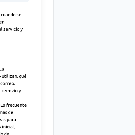
n cuando se
ten
 servicio y
La
utilizan, qué
 correo.
e reenvío y
 Es frecuente
rmas de
vas para
inicial,
do de