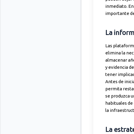
inmediato. En
importante dej
La inform
Las plataform
elimina la ne
almacenar año
y evidencia d
tener implicac
Antes de inici
permita restau
se produzca un
habituales de 
la infraestruc
La estrat