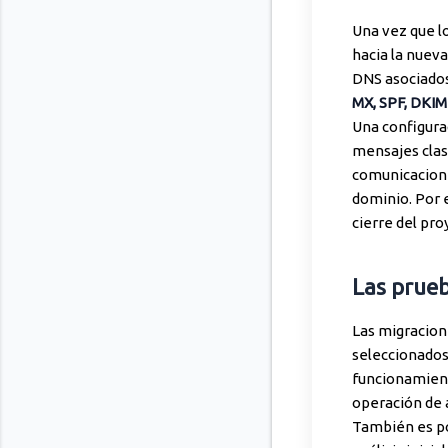
Una vez que lo
hacia la nueva
DNS asociados
MX, SPF, DKI
Una configura
mensajes clas
comunicacione
dominio. Por e
cierre del pr
Las prueb
Las migracione
seleccionados.
funcionamient
operación de a
También es po