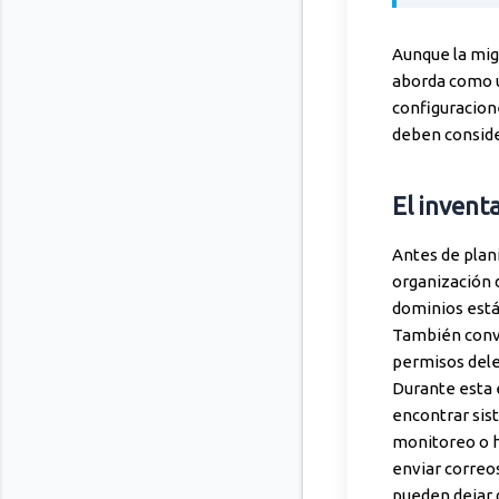
Aunque la mig
aborda como u
configuracion
deben conside
El inventa
Antes de plani
organización 
dominios están
También convi
permisos del
Durante esta 
encontrar sis
monitoreo o h
enviar correos
pueden dejar 