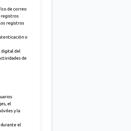
fico de correo
 registros
os registros
utenticación o
igital del
actividades de
suarios
es, el
óviles y la
 durante el