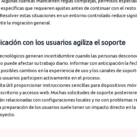
al. Algunas cuentas mantienen reglas complejas, permisos especial
específicas que requieren ajustes antes de continuar con el resto 
 Resolver estas situaciones en un entorno controlado reduce sign
nte la migración general.
cación con los usuarios agiliza el soporte
ecnológicos generan incertidumbre cuando las personas descono
o puede afectar su trabajo diario. Informar con anticipación la fe
 posibles cambios en la experiencia de uso y los canales de sopor
s usuarios participen activamente en el proceso.
a útil proporcionar instrucciones sencillas para dispositivos móvi
escritorio y accesos web. Muchas solicitudes de soporte posteriore
án relacionadas con configuraciones locales y no con problemas re
a preparación de los usuarios suele tener un impacto directo en l
royecto.