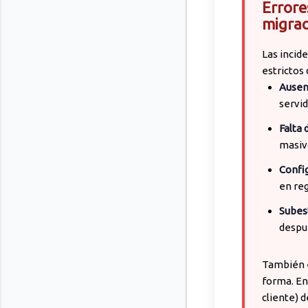
Errore
migrac
Las incid
estrictos 
Ausen
servid
Falta 
masiv
Confi
en reg
Subes
despu
También e
forma. En
cliente) 