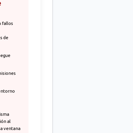
e
 fallos
as de
liegue
misiones
 entorno
misma
ión al
na ventana