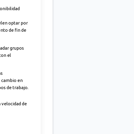
onibilidad
elen optar por
nto de fin de
ladar grupos
con el
as
l cambio en
pos de trabajo.
a velocidad de