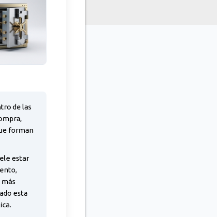
tro de las
compra,
que forman
ele estar
ento,
n más
ado esta
ica.